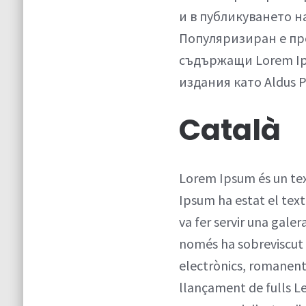
и в публикуването н
Популяризиран е пре
съдържащи Lorem Ip
издания като Aldus 
Català
Lorem Ipsum és un text
Ipsum ha estat el tex
va fer servir una galer
només ha sobreviscut ci
electrònics, romanent
llançament de fulls 