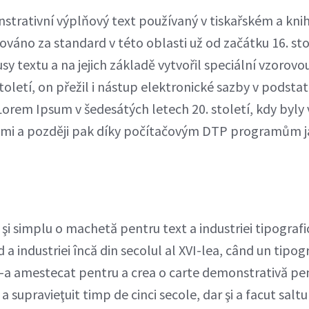
trativní výplňový text používaný v tiskařském a kn
váno za standard v této oblasti už od začátku 16. sto
sy textu a na jejich základě vytvořil speciální vzorov
oletí, on přežil i nástup elektronické sazby v podsta
orem Ipsum v šedesátých letech 20. století, kdy byly
žemi a později pak díky počítačovým DTP programům 
a
şi simplu o machetă pentru text a industriei tipograf
a industriei încă din secolul al XVI-lea, când un tipog
le-a amestecat pentru a crea o carte demonstrativă pen
a supravieţuit timp de cinci secole, dar şi a facut saltu