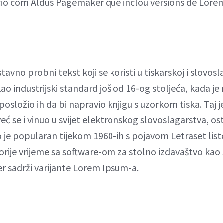
ció com Aldus Pagemaker que inclou versions de Lore
i
vno probni tekst koji se koristi u tiskarskoj i slovosla
o industrijski standard još od 16-og stoljeća, kada je
i posložio ih da bi napravio knjigu s uzorkom tiska. Taj
već se i vinuo u svijet elektronskog slovoslagarstva, ost
 je popularan tijekom 1960-ih s pojavom Letraset lis
rije vrijeme sa software-om za stolno izdavaštvo kao 
r sadrži varijante Lorem Ipsum-a.