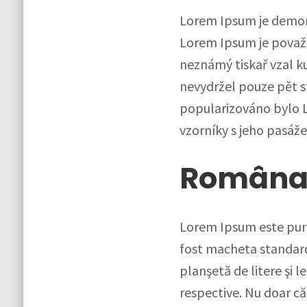
Lorem Ipsum je demons
Lorem Ipsum je považo
neznámý tiskař vzal ku
nevydržel pouze pět st
popularizováno bylo L
vzorníky s jeho pasá
Român
Lorem Ipsum este pur 
fost macheta standard 
planşetă de litere şi 
respective. Nu doar că 