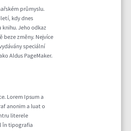
ihařském průmyslu.
letí, kdy dnes
ou knihu. Jeho odkaz
tě beze změny. Nejvíce
 vydávány speciální
jako Aldus PageMaker.
ice. Lorem Ipsum a
raf anonim a luat o
tru literele
l în tipografia