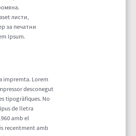
ромяна.
aset листи,
ер за печатни
em Ipsum.
i la impremta. Lorem
 impressor desconegut
res tipogràfiques. No
ipus de lletra
 1960 amb el
més recentment amb