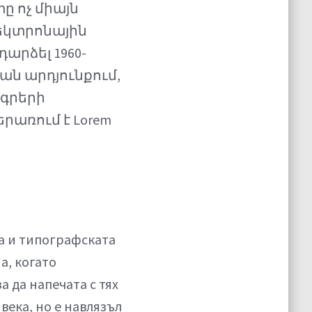
ը ոչ միայն
լեկտրոնային
արձել 1960-
ման արդյունքում,
ագրերի
երառում է Lorem
та и типографската
а, когато
а да напечата с тях
века, но е навлязъл