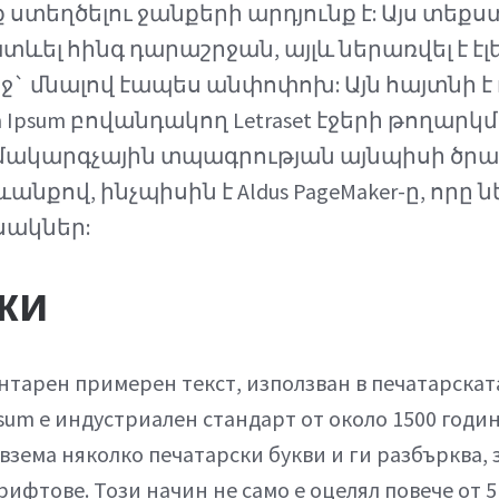
ստեղծելու ջանքերի արդյունք է: Այս տեքստ
ատևել հինգ դարաշրջան, այլև ներառվել է է
` մնալով էապես անփոփոխ: Այն հայտնի է դ
Ipsum բովանդակող Letraset էջերի թողարկ
համակարգչային տպագրության այնպիսի ծր
քով, ինչպիսին է Aldus PageMaker-ը, որը ն
սակներ:
ки
нтарен примерен текст, използван в печатарска
sum е индустриален стандарт от около 1500 годин
взема няколко печатарски букви и ги разбърква, з
ифтове. Този начин не само е оцелял повече от 5 