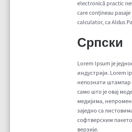
electronică practic ne
care conţineau pasaje
calculator, ca Aldus 
Српски
Lorem Ipsum је једно
индустрији. Lorem ip
непознати штампар у
само што је овај мод
медијима, непромени
заједно са листовима
софтверским пакетом
верзије.