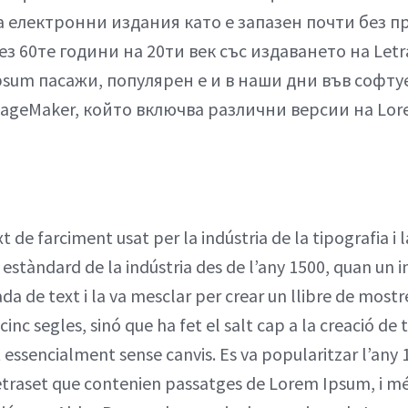
а електронни издания като е запазен почти без п
з 60те години на 20ти век със издаването на Letr
sum пасажи, популярен е и в наши дни във софту
PageMaker, който включва различни версии на Lor
 de farciment usat per la indústria de la tipografia 
t estàndard de la indústria des de l’any 1500, quan un
ada de text i la va mesclar per crear un llibre de most
nc segles, sinó que ha fet el salt cap a la creació de t
 essencialment sense canvis. Es va popularitzar l’any
Letraset que contenien passatges de Lorem Ipsum, i 