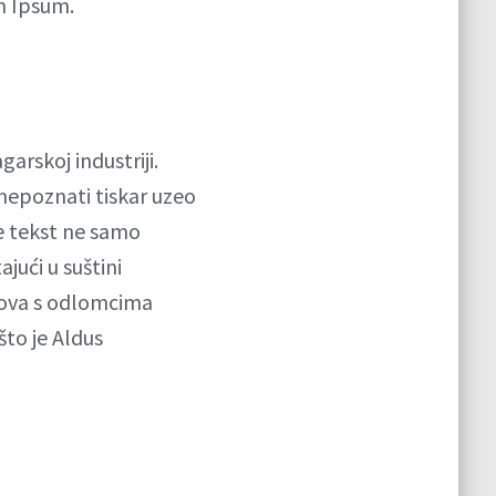
m Ipsum.
garskoj industriji.
 nepoznati tiskar uzeo
 je tekst ne samo
ajući u suštini
tova s odlomcima
što je Aldus