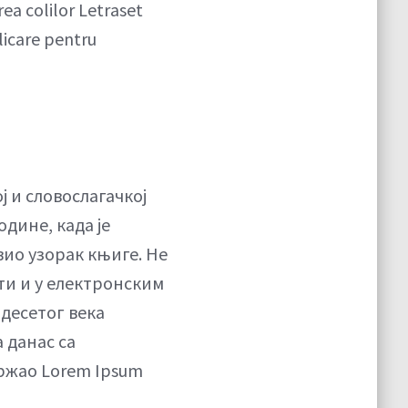
rea colilor Letraset
licare pentru
ј и словослагачкој
одине, када је
вио узорак књиге. Не
сти и у електронским
десетог века
а данас са
држао Lorem Ipsum