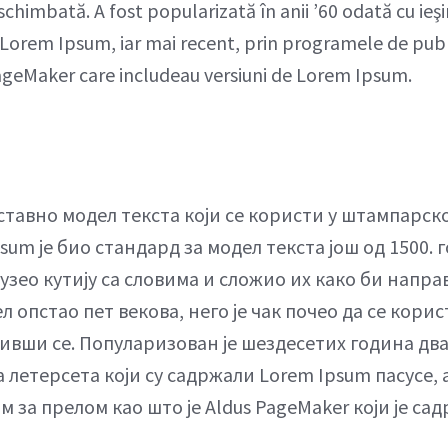
schimbată. A fost popularizată în anii ’60 odată cu ieşi
 Lorem Ipsum, iar mai recent, prin programele de pub
PageMaker care includeau versiuni de Lorem Ipsum.
ставно модел текста који се користи у штампарско
sum је био стандард за модел текста још од 1500. г
зео кутију са словима и сложио их како би напра
ел опстао пет векова, него је чак почео да се кори
вши се. Популаризован је шездесетих година два
 летерсета који су садржали Lorem Ipsum пасусе, 
 за прелом као што је Aldus PageMaker који је са