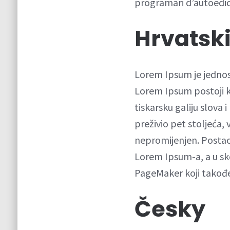
programari d’autoedi
Hrvatsk
Lorem Ipsum je jednosta
Lorem Ipsum postoji ka
tiskarsku galiju slova 
preživio pet stoljeća, 
nepromijenjen. Postao
Lorem Ipsum-a, a u sko
PageMaker koji takođe
Česky