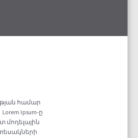
ւթյան համար
orem Ipsum-ը
տ մոդելային
ատեսակների